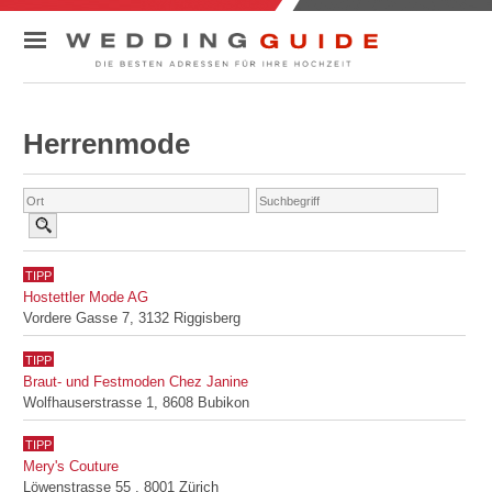
ADRESSSUCHE
Herrenmode
RATGEBER
KONTAKT
TIPP
Hostettler Mode AG
Vordere Gasse 7, 3132 Riggisberg
TIPP
Braut- und Festmoden Chez Janine
Wolfhauserstrasse 1, 8608 Bubikon
TIPP
Mery's Couture
Löwenstrasse 55 , 8001 Zürich